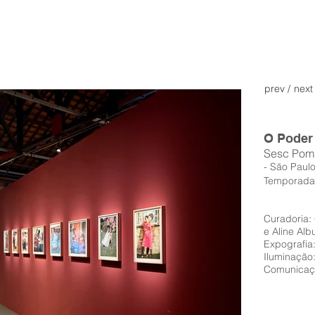
prev /
next
O Poder
Sesc Pom
- São Paulo
Temporada 
Curadoria:
e Aline Al
Expografia
Iluminação
Comunicaçã