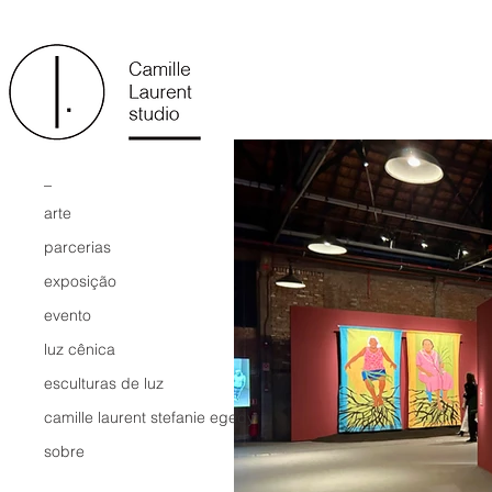
_
arte
parcerias
exposição
evento
luz cênica
esculturas de luz
camille laurent stefanie egedy
sobre