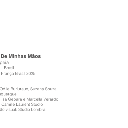
 De Minhas Mãos
peia
 - Brasil
França Brasil 2025
 Odile Burluraux, Suzana Souza
buquerque
: Isa Gebara e Marcella Verardo
: C
amille Laurent Studio
o visual: Studio Lombra