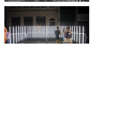
prev /
next