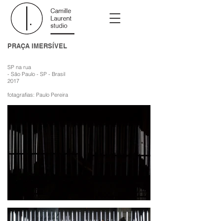
PRAÇA IMERSÍVEL
SP na rua
- São Paulo - SP - Brasil
2017
fotagrafias: Paulo Pereira