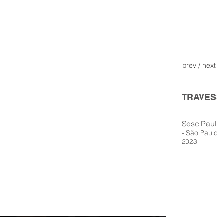
prev /
next
TRAVES
Sesc Paul
- São Paulo
2023