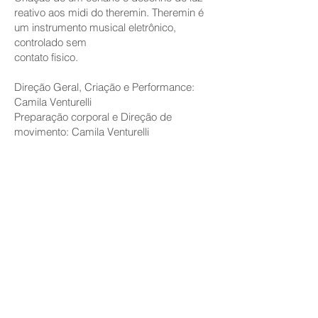
reativo aos midi do theremin. Theremin é
um instrumento musical eletrônico,
controlado sem
contato fisico.
Direção Geral, Criação e Performance:
Camila Venturelli
Preparação corporal e Direção de
movimento: Camila Venturelli
Direção musical: Julia Teles
Desenho de luz e Cenografia:
Camille Laurent
Assistência, montagem e operação:
Leticia Trovijo
Eletrônica e Programação:
Marcelo Muniz e Gregory Slivar
Montagem e Operação de som: Natália
Francischini e May Manão
Figurino:
Awa Guimaraes
Fotografia e Design Gráfico:
Iago Mati